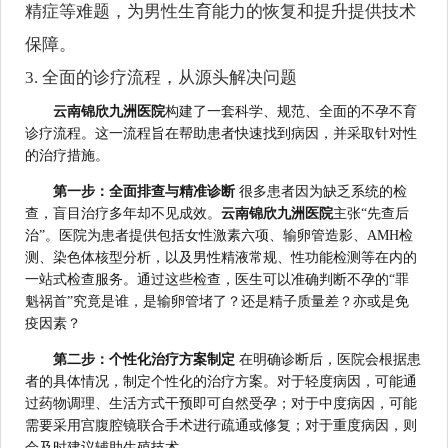
精症等难题，为男性生育能力的恢复和提升提供技术
保障。
3. 全面的诊疗流程，从源头解决问题
云南锦欣九洲医院
构建了一套科学、规范、全面的不孕不育
诊疗流程。这一流程旨在帮助患者快速找到病因，并采取针对性
的治疗措施。
第一步：全面排查与精准诊断
很多患者因为缺乏系统的检
查，盲目治疗多年却不见成效。
云南锦欣九洲医院
主张“先查后
治”。医院为患者提供包括女性激素六项、输卵管造影、AMH检
测、染色体核型分析，以及男性精液常规、性功能检测等在内的
一站式检查服务。通过这些检查，医生可以准确判断不孕的“罪
魁祸首”究竟是谁，是输卵管堵了？还是精子质量差？亦或是免
疫因素？
第二步：个性化治疗方案制定
在明确诊断后，医院会根据患
者的具体情况，制定个性化的治疗方案。对于轻度病因，可能通
过药物调理、生活方式干预即可自然受孕；对于中度病因，可能
需要采用宫腹腔镜联合手术进行疏通或修复；对于重度病因，则
会及时建议辅助生殖技术。