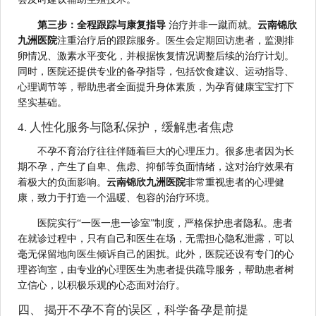
第三步：全程跟踪与康复指导
治疗并非一蹴而就。
云南锦欣
九洲医院
注重治疗后的跟踪服务。医生会定期回访患者，监测排
卵情况、激素水平变化，并根据恢复情况调整后续的治疗计划。
同时，医院还提供专业的备孕指导，包括饮食建议、运动指导、
心理调节等，帮助患者全面提升身体素质，为孕育健康宝宝打下
坚实基础。
4. 人性化服务与隐私保护，缓解患者焦虑
不孕不育治疗往往伴随着巨大的心理压力。很多患者因为长
期不孕，产生了自卑、焦虑、抑郁等负面情绪，这对治疗效果有
着极大的负面影响。
云南锦欣九洲医院
非常重视患者的心理健
康，致力于打造一个温暖、包容的治疗环境。
医院实行“一医一患一诊室”制度，严格保护患者隐私。患者
在就诊过程中，只有自己和医生在场，无需担心隐私泄露，可以
毫无保留地向医生倾诉自己的困扰。此外，医院还设有专门的心
理咨询室，由专业的心理医生为患者提供疏导服务，帮助患者树
立信心，以积极乐观的心态面对治疗。
四、 揭开不孕不育的误区，科学备孕是前提