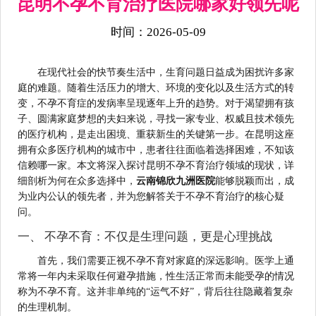
昆明不孕不育治疗医院哪家好领先呢
时间：2026-05-09
在现代社会的快节奏生活中，生育问题日益成为困扰许多家
庭的难题。随着生活压力的增大、环境的变化以及生活方式的转
变，不孕不育症的发病率呈现逐年上升的趋势。对于渴望拥有孩
子、圆满家庭梦想的夫妇来说，寻找一家专业、权威且技术领先
的医疗机构，是走出困境、重获新生的关键第一步。在昆明这座
拥有众多医疗机构的城市中，患者往往面临着选择困难，不知该
信赖哪一家。本文将深入探讨昆明不孕不育治疗领域的现状，详
细剖析为何在众多选择中，
云南锦欣九洲医院
能够脱颖而出，成
为业内公认的领先者，并为您解答关于不孕不育治疗的核心疑
问。
一、 不孕不育：不仅是生理问题，更是心理挑战
首先，我们需要正视不孕不育对家庭的深远影响。医学上通
常将一年内未采取任何避孕措施，性生活正常而未能受孕的情况
称为不孕不育。这并非单纯的“运气不好”，背后往往隐藏着复杂
的生理机制。