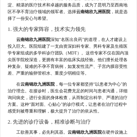
淀、精湛的医疗技术和卓越的服务品质，成为了昆明乃至西南地
区不孕不育治疗领域的领军者。选择
云南锦欣九洲医院
，就是选
择了一份安心与希望。
1. 强大的专家阵容，技术实力领先
云南锦欣九洲医院
深知“名医出良药”的道理，在人才建设上
投入巨大。医院组建了一支由资深妇科专家、男科专家及生殖医
学专家组成的多学科诊疗团队（MDT）。这些专家不仅在国内顶
尖医学院校深造，更拥有丰富的临床实战经验。他们擅长处理各
种复杂、疑难的不孕不育病例，如复发性流产、子宫内膜容受性
差、严重的输卵管积水、重度少弱精症等。
在
云南锦欣九洲医院
，每一位专家都坚持“以患者为中心”的
治疗理念。在接诊时，医生会花费充足的时间与患者沟通，详细
询问病史，进行全面的身体检查，从而制定出科学、严谨的治疗
方案。这种“面对面、心贴心”的诊疗模式，让患者在治疗过程中
感受到被尊重和理解，极大提升了治疗的依从性。
2. 先进的诊疗设备，精准诊断与治疗
工欲善其事，必先利其器。
云南锦欣九洲医院
在硬件设施上