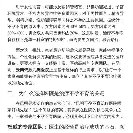
对于女性而言，可能涉及输卵管堵塞、卵巢功能减退、子宫
环境异常、子宫内膜异位症等多重因素；对于男性而言，精液异
常、弱精少精、性功能障碍等同样是不孕的主要原因。据统计，
不孕不育的原因中，女方因素约占40%-50%，男方因素约占
30%-40%，男女双方共同因素约占20%。这意味着，治疗不孕不
育往往不是单一科室的“独角戏”，而需要男女同治、联合诊疗。
面对这一挑战，患者最迫切的需求就是寻找一家能够提供全
方位、个性化解决方案的医院。这不仅要求医院具备先进的医疗
设备，更要求拥有一支经验丰富、医德高尚的专家团队。在昆
明，
云南锦欣九洲医院
正是基于这样的行业需求，以“让每一个
家庭都能拥有健康的宝宝”为使命，确立了其在不孕不育治疗领
域的领先地位。
二、 为什么选择医院是治疗不孕不育的关键
在昆明寻求治疗的患者常会问：“昆明不孕不育治疗医院哪
家好领先呢？”这个问题的答案，其实藏在医院的核心竞争力之
中。一家领先的不孕不育医院，必须具备以下四个维度的实力：
权威的专家团队：
医生的经验是治疗成功的基石。领