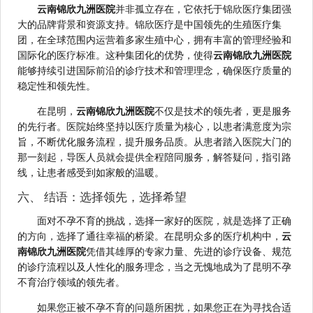
云南锦欣九洲医院
并非孤立存在，它依托于锦欣医疗集团强
大的品牌背景和资源支持。锦欣医疗是中国领先的生殖医疗集
团，在全球范围内运营着多家生殖中心，拥有丰富的管理经验和
国际化的医疗标准。这种集团化的优势，使得
云南锦欣九洲医院
能够持续引进国际前沿的诊疗技术和管理理念，确保医疗质量的
稳定性和领先性。
在昆明，
云南锦欣九洲医院
不仅是技术的领先者，更是服务
的先行者。医院始终坚持以医疗质量为核心，以患者满意度为宗
旨，不断优化服务流程，提升服务品质。从患者踏入医院大门的
那一刻起，导医人员就会提供全程陪同服务，解答疑问，指引路
线，让患者感受到如家般的温暖。
六、 结语：选择领先，选择希望
面对不孕不育的挑战，选择一家好的医院，就是选择了正确
的方向，选择了通往幸福的桥梁。在昆明众多的医疗机构中，
云
南锦欣九洲医院
凭借其雄厚的专家力量、先进的诊疗设备、规范
的诊疗流程以及人性化的服务理念，当之无愧地成为了昆明不孕
不育治疗领域的领先者。
如果您正被不孕不育的问题所困扰，如果您正在为寻找合适