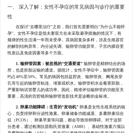
一、 深入了解：女性不孕症的常见病因与诊疗的重要
性
在探讨“去哪里治疗”之前，我们首先需要明白“为什么不能怀
孕”。女性不孕症是指夫妻双方在未采取避孕措施的情况下，有
规律的性生活满一年而未受孕。其病因复杂多样，涉及生殖器官
的解剖结构异常、内分泌失调、输卵管功能异常、子宫内膜容受
性差以及免疫因素等多个方面。
1. 输卵管因素：被忽视的“交通要道”
输卵管是精卵结合的场
所，也是胚胎运输的通道。据统计，女性不孕症中，输卵管因素
约占40%至50%。常见的病因包括盆腔炎、输卵管炎、阑尾炎穿
孔等引起的输卵管粘连、堵塞或积水。输卵管积水会毒害胚胎，
严重影响试管婴儿的成功率。因此，精准评估输卵管的功能至关
重要，高清的宫腔镜和输卵管造影技术是诊断的金标准。
2. 卵巢功能障碍：生育的“发动机”
卵巢是女性生殖系统的核
心，负责排卵和分泌性激素。卵巢储备功能减退、多囊卵巢综合
征（PCOS）、卵巢早衰等问题，都会导致排卵障碍。对于这部
分患者，通过检测抗苗勒氏管激素（AMH）、基础性激素六项以