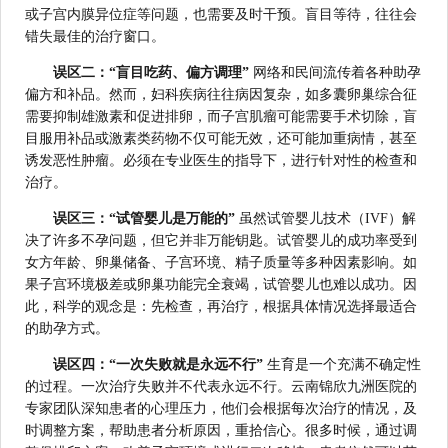
或子宫内膜异位症等问题，也需要及时干预。盲目等待，往往会
错失最佳的治疗窗口。
误区二：“盲目吃药、偏方调理”
网络和民间流传着各种助孕
偏方和补品。然而，妇科疾病往往病因复杂，如多囊卵巢综合征
需要抑制雄激素和促进排卵，而子宫肌瘤可能需要手术切除，盲
目服用补品或激素类药物不仅可能无效，还可能加重病情，甚至
诱发恶性肿瘤。必须在专业医生的指导下，进行针对性的检查和
治疗。
误区三：“试管婴儿是万能的”
虽然试管婴儿技术（IVF）解
决了许多不孕问题，但它并非万能钥匙。试管婴儿的成功率受到
女方年龄、卵巢储备、子宫环境、精子质量等多种因素影响。如
果子宫环境极差或卵巢功能完全衰竭，试管婴儿也难以成功。因
此，科学的观念是：先检查，再治疗，根据具体情况选择最适合
的助孕方式。
误区四：“一次失败就是永远不行”
生育是一个充满不确定性
的过程。一次治疗失败并不代表永远不行。云南锦欣九洲医院的
专家团队深知患者的心理压力，他们会根据每次治疗的情况，及
时调整方案，帮助患者分析原因，重拾信心。很多时候，通过调