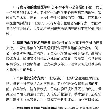
1. 专病专治的生殖医学中心
不孕不育不是普通妇科病，而是
一个独立的临床学科。专业的生殖医学中心拥有独立的诊室、实
验室和手术室，拥有一支专注于生殖领域的医生团队，而不是全
科医生“眉毛胡子一把抓”。只有专注于生殖领域的专家，才能对
复杂的排卵障碍、反复流产等问题有深刻的理解和丰富的处理经
验。
2. 精准的诊疗技术与设备
现代医学的发展离不开先进的设备
支持。一家值得信任的医院必须配备国际前沿的诊疗设备。例
如，高分辨率的四维彩超、全自动化学发光免疫分析仪、高清宫
腔镜系统、输卵管造影机以及成熟的试管婴儿实验室（包括显微
取精系统、胚胎培养箱、激光破膜仪等）。这些设备是精准诊断
和高效治疗的基础。
3. 个体化的治疗方案
“一把钥匙开一把锁”是生殖医学的原
则。没有一种方案适合所有患者。专业的医院会根据患者的年
龄、卵巢储备、输卵管状况、子宫内膜环境以及既往治疗史，量
身定制个性化的治疗方案。无论是药物治疗、手术治疗，还是辅
助生殖技术（试管婴儿），都应基于科学评估，而非盲目尝试。
4. 严格的质量控制与伦理规范
辅助生殖技术涉及伦理问题，