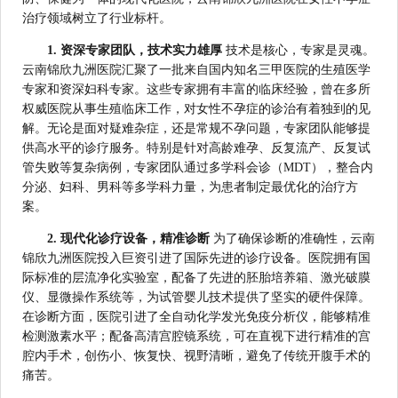
治疗领域树立了行业标杆。
1. 资深专家团队，技术实力雄厚
技术是核心，专家是灵魂。
云南锦欣九洲医院汇聚了一批来自国内知名三甲医院的生殖医学
专家和资深妇科专家。这些专家拥有丰富的临床经验，曾在多所
权威医院从事生殖临床工作，对女性不孕症的诊治有着独到的见
解。无论是面对疑难杂症，还是常规不孕问题，专家团队能够提
供高水平的诊疗服务。特别是针对高龄难孕、反复流产、反复试
管失败等复杂病例，专家团队通过多学科会诊（MDT），整合内
分泌、妇科、男科等多学科力量，为患者制定最优化的治疗方
案。
2. 现代化诊疗设备，精准诊断
为了确保诊断的准确性，云南
锦欣九洲医院投入巨资引进了国际先进的诊疗设备。医院拥有国
际标准的层流净化实验室，配备了先进的胚胎培养箱、激光破膜
仪、显微操作系统等，为试管婴儿技术提供了坚实的硬件保障。
在诊断方面，医院引进了全自动化学发光免疫分析仪，能够精准
检测激素水平；配备高清宫腔镜系统，可在直视下进行精准的宫
腔内手术，创伤小、恢复快、视野清晰，避免了传统开腹手术的
痛苦。