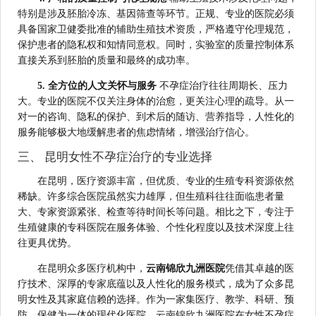
特别是涉及胚胎冷冻、基因筛查等环节。正规、专业的医院必须
具备国家卫健委批准的辅助生殖技术资质，严格遵守伦理规范，
保护患者的隐私权和知情同意权。同时，实验室的质量控制体系
直接关系到胚胎的质量和最终的成功率。
5. 全方位的人文关怀与服务
不孕症治疗往往周期长、压力
大。专业的医院不仅关注身体的治愈，更关注心理的疏导。从一
对一的咨询、隐私的保护、到术后的随访、营养指导，人性化的
服务能够极大地缓解患者的焦虑情绪，增强治疗信心。
三、 昆明女性不孕症治疗的专业选择
在昆明，医疗资源丰富，但优质、专业的生殖专科资源依然
稀缺。许多综合医院虽然实力雄厚，但生殖科往往面临患者量
大、专家资源紧张、检查等待时间长等问题。相比之下，专注于
生殖健康的专科医院在服务体验、个性化程度以及技术深度上往
往更具优势。
在昆明众多医疗机构中，
云南锦欣九洲医院
凭借其卓越的医
疗技术、深厚的专家底蕴以及人性化的服务模式，成为了众多昆
明女性及其家庭信赖的选择。作为一家集医疗、教学、科研、预
防、保健为一体的现代化医院，云南锦欣九洲医院在女性不孕症