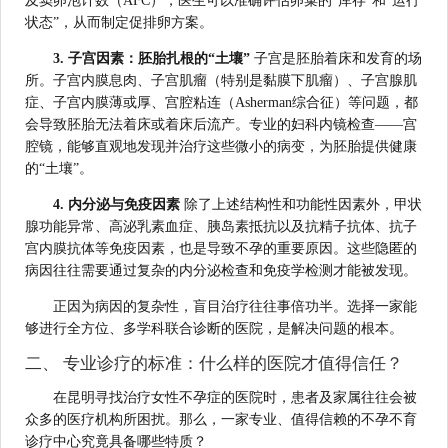
及窦卵泡计数（AFC），医生可以准确评估卵巢的“库存”和“运行
状态”，从而制定促排卵方案。
3. 子宫因素：胚胎扎根的“土壤”
子宫是胚胎着床和发育的场
所。子宫内膜息肉、子宫肌瘤（特别是黏膜下肌瘤）、子宫腺肌
症、子宫内膜薄或厚、宫腔粘连（Asherman综合征）等问题，都
会导致胚胎无法着床或着床后流产。专业的妇科内镜检查——宫
腔镜，能够直观地发现并治疗这些微小的病变，为胚胎提供健康
的“土壤”。
4. 内分泌与免疫因素
除了上述结构性和功能性因素外，甲状
腺功能异常、高泌乳素血症、胰岛素抵抗以及抗精子抗体、抗子
宫内膜抗体等免疫因素，也是导致不孕的重要原因。这些隐匿的
病因往往需要通过复杂的内分泌检查和免疫学检测才能被发现。
正因为病因的复杂性，盲目治疗往往事倍功半。选择一家能
够进行全方位、多学科联合诊断的医院，是解决问题的根本。
二、 专业诊疗的标准：什么样的医院才值得信任？
在昆明寻找治疗女性不孕症的医院时，患者及家属往往会被
众多的医疗机构所困扰。那么，一家专业、值得信赖的不孕不育
诊疗中心究竟具备哪些特质？