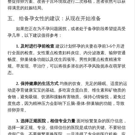
整促排卵方案、改善子宫环境或进行二次移植，患者依然可以获
得满意的妊娠结局。
五、 给备孕女性的建议：从现在开始准备
如果您正在为不孕问题困扰，或者处于备孕阶段希望提高受
孕几率，以下建议值得参考：
1. 及时进行孕前检查
建议计划怀孕的夫妻在孕前3-6个月进
行全面的检查。女性重点检查妇科炎症、内分泌激素、输卵管通
畅度、卵巢储备功能以及优生四项等。男性则重点检查精液常
规。早发现、早治疗，可以将很多潜在的不孕风险扼杀在萌芽状
态。
2. 保持健康的生活方式
均衡的饮食、充足的睡眠、适度的运
动是孕育健康宝宝的基础。多吃富含蛋白质、维生素和矿物质的
食物，避免吸烟、饮酒和接触有害物质。保持心情愉悦，避免过
度焦虑，因为精神压力会影响下丘脑-垂体-卵巢轴的功能，导致
排卵异常。
3. 选择正规医院，相信专业力量
面对纷繁复杂的医疗信息，
选择一家正规、专业、值得信任的医院是成功的关键。不要轻信
虚假广告，不要频繁更换医院。一旦选择了专业的医疗机构，应