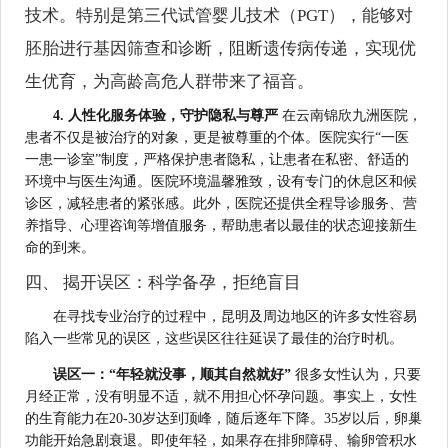
技术。特别是第三代试管婴儿技术（PGT），能够对
胚胎进行基因筛查和诊断，阻断遗传病传递，实现优
生优育，为高龄高危人群带来了福音。
4. 人性化服务体验，守护隐私与尊严
在云南锦欣九洲医院，
患者不仅是被治疗的对象，更是被尊重的个体。医院实行“一医
一患一诊室”制度，严格保护患者隐私，让患者在私密、舒适的
环境中与医生沟通。医院环境温馨雅致，设有专门的休息区和候
诊区，减轻患者的紧张感。此外，医院还提供全程导诊服务、营
养指导、心理咨询等增值服务，帮助患者以最佳的状态迎接新生
命的到来。
四、 揭开误区：科学备孕，拒绝盲目
在寻找专业治疗的过程中，昆明及周边地区的许多女性容易
陷入一些常见的误区，这些误区往往延误了最佳的治疗时机。
误区一：“年轻就没事，顺其自然就好”
很多女性认为，只要
月经正常，没有明显不适，就不用担心怀孕问题。事实上，女性
的生育能力在20-30岁达到顶峰，随后逐年下降。35岁以后，卵巢
功能开始急剧衰退。即使年轻，如果存在排卵障碍、输卵管积水