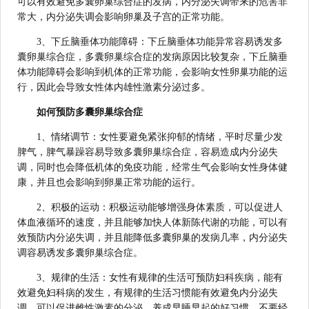
可以有效避免多囊卵巢综合症的发病，内分泌失调带来的危害非
常大，内分泌失调会影响卵巢及子宫的正常功能。
3、下丘脑垂体功能障碍：下丘脑垂体功能异常容易诱发多
囊卵巢综合症，多囊卵巢综合症的发病原因比较复杂，下丘脑垂
体功能障碍会影响到机体的正常功能，会影响女性卵巢功能的运
行，因此会导致女性体内雄性激素分泌过多。
如何预防多囊卵巢综合症
1、情绪调节：女性要避免紧张抑郁的情绪，平时尽量少发
脾气，脾气暴躁容易导致多囊卵巢综合症，容易造成内分泌失
调，同时也会降低机体的免疫功能，经常生气会影响女性身体健
康，并且也会影响到卵巢正常功能的运行。
2、积极的运动：积极运动能够增强身体素质，可以促进人
体血液循环的速度，并且能够加快人体新陈代谢的功能，可以有
效预防内分泌失调，并且能降低多囊卵巢的发病几率，内分泌失
调容易诱发多囊卵巢综合症。
3、规律的生活：女性有规律的生活可预防妇科疾病，能有
效避免妇科病的发生，有规律的生活习惯能有效避免内分泌失
调，可以促进雌性激素的分泌，养成早睡早起的好习惯，不要经