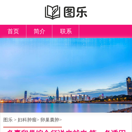
首页
简介
联系
图乐
>
妇科肿瘤
>
卵巢囊肿
>