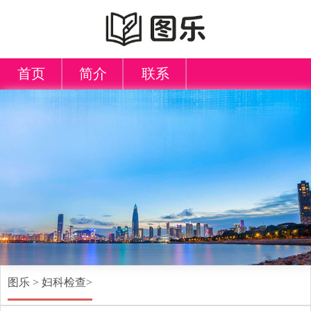
首页
简介
联系
图乐
>
妇科检查
>