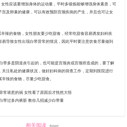
，女性应该要增加身体的运动量，平时多锻炼能够增强身体素质，可
子宫及卵巢的健康，可以有效预防宫颈疾病的产生，并且也可让女
腻辛辣的食物，女性朋友要少吃甜食，经常吃甜食容易诱发妇科疾
容易导致女性出现白带异常的情况，因此平时要注意饮食尽量做到
白带多是阴道炎引起的，也可能是宫颈炎或宫颈癌造成的，要了解
，关注私处的健康状况，做好妇科病的筛查工作，定期到医院进行
腻辛辣的食物，尽量少吃甜食。
异常谁惹的祸 女性看了原因后才恍然大悟
白带过多内裤脏 教你几招减少白带量
相关阅读
/Related