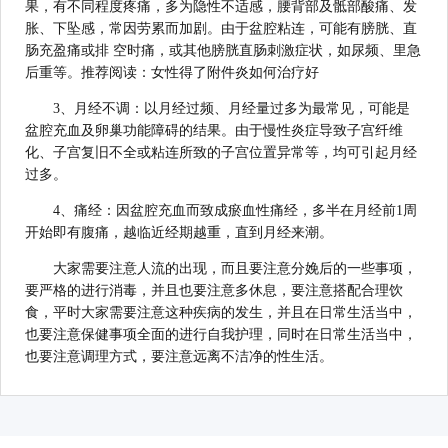
果，有不同程度疼痛，多为隐性不适感，腰背部及骶部酸痛、发
胀、下坠感，常因劳累而加剧。由于盆腔粘连，可能有膀胱、直
肠充盈痛或排 空时痛，或其他膀胱直肠刺激症状，如尿频、里急
后重等。推荐阅读：女性得了附件炎如何治疗好
3、月经不调：以月经过频、月经量过多为最常见，可能是
盆腔充血及卵巢功能障碍的结果。由于慢性炎症导致子宫纤维
化、子宫复旧不全或粘连所致的子宫位置异常等，均可引起月经
过多。
4、痛经：因盆腔充血而致成瘀血性痛经，多半在月经前1周
开始即有腹痛，越临近经期越重，直到月经来潮。
大家需要注意人流的出现，而且要注意分娩后的一些事项，
要严格的进行消毒，并且也要注意多休息，要注意搭配合理饮
食，平时大家需要注意这种疾病的发生，并且在日常生活当中，
也要注意保健事项全面的进行自我护理，同时在日常生活当中，
也要注意调理方式，要注意远离不洁净的性生活。