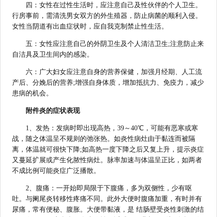
四：女性在过性生活时，应注意自己及性伙伴的个人卫生。
行房事前，需清洗男女双方的外生殖器，防止病菌的顺利入侵。
女性当阴道有出血症状时，应自我克制禁止性生活。
五：女性应注意自己的外阴卫生及个人清洁卫生;注意防止来
自洁具及卫生间内的感染。
六：广大妇女应注意自身的营养保健，加强月经期、人工流
产后、分娩后的营养;增强自身体质，增加抵抗力、免疫力，减少
患病的机会。
附件炎的症状表现
1、发热：发病时即出现高热，39～40℃，可能有恶寒或寒
战，随之体温呈不规则的弛张热。如炎性病灶由于黏连而被隔
离，体温就可很快下降;如高热一度下降之后又复上升，提示炎症
又蔓延扩展或产生化脓性病灶。脉率加速与体温呈正比，如两者
不成比例可能炎症广泛播散。
2、腹痛：一开始即局限于下腹痛，多为双侧性，少有呕
吐。与阑尾炎转移性疼痛不同。此外大便时腹痛加重，有时并有
尿痛，常有便秘、腹胀。大便带黏液，是 结肠壁受炎性刺激的结