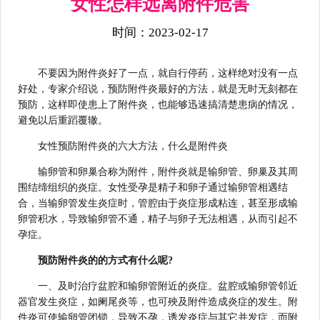
女性怎样远离附件危害
时间：2023-02-17
不要因为附件炎好了一点，就自行停药，这样绝对没有一点
好处，专家介绍说，预防附件炎最好的方法，就是无时无刻都在
预防，这样即使患上了附件炎，也能够迅速搞清楚患病的情况，
避免以后重蹈覆辙。
女性预防附件炎的六大方法，什么是附件炎
输卵管和卵巢合称为附件，附件炎就是输卵管、卵巢及其周
围结缔组织的炎症。女性受孕是精子和卵子通过输卵管相遇结
合，当输卵管发生炎症时，管腔由于炎症形成粘连，甚至形成输
卵管积水，导致输卵管不通，精子与卵子无法相遇，从而引起不
孕症。
预防附件炎的的方式有什么呢?
一、及时治疗盆腔和输卵管附近的炎症。盆腔或输卵管邻近
器官发生炎症，如阑尾炎等，也可殃及附件造成炎症的发生。附
件炎可使输卵管闭锁，导致不孕，诱发炎症与其它并发症，而附