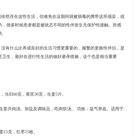
间依然存在这性生活，但难免在这期间就被病毒的携带这所感染，或
免的，很多时候患者都是被状态不明的性伴发生无保护性接触。所感
防。
，没有什么比养成良好的生活习惯更重要的，频繁的更换性伴侣，是
意卫生，最好在进行性生活的做好避孕措施，这个也是相当重要
克，当归60克，黄芪30克，生姜5片。
生姜共炖汤。加盐及调味品，吃肉饮汤。 功效：益气养血。适用于
姜15克，红枣15枚。