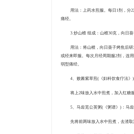
用法：上药水煎服。每日1剂，分
痛经。
3.炒山楂 组成：山楂30克，向日葵
用法：将山楂，向日葵子烤焦后研末
或经来即服。每次月经周期服2剂，连用
弱型痛经。
4、败酱紫草煎(《妇科饮食疗法》)
将上2味放入水中煎煮，加入红糖
5、马齿苋公英粥(《粥谱》)：马齿
先将前两味放入水中煎煮，去渣取