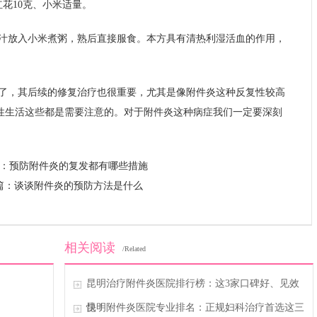
红花10克、小米适量。
汁放入小米煮粥，熟后直接服食。本方具有清热利湿活血的作用，
了，其后续的修复治疗也很重要，尤其是像附件炎这种反复性较高
性生活这些都是需要注意的。对于附件炎这种病症我们一定要深刻
：
预防附件炎的复发都有哪些措施
篇：
谈谈附件炎的预防方法是什么
相关阅读
/Related
昆明治疗附件炎医院排行榜：这3家口碑好、见效
快！
昆明附件炎医院专业排名：正规妇科治疗首选这三