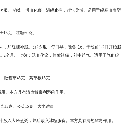
2次服。 功效：活血化瘀，温经止痛，行气导滞。适用于经寒血瘀型
子15克，红糖60克。
，加红糖冲服。分2次服，每日早，晚各1次。于经前1-2日开始服
1-2个月。 功效：活血化瘀，收敛镇痛，补中益气。适用于气血虚
：败酱草45克、紫草根15克
服用。本方具有清热解毒利湿的作用。
苋15克、公英15克、大米适量
汁放入大米煮粥，熟后放入冰糖服食。本方具有清热解毒作用。