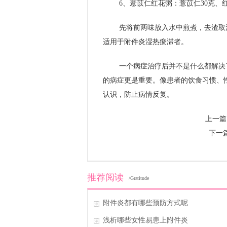
6、薏苡仁红花粥：薏苡仁30克、
先将前两味放入水中煎煮，去渣取
适用于附件炎湿热瘀滞者。
一个病症治疗后并不是什么都解决
的病症更是重要。像患者的饮食习惯、
认识，防止病情反复。
上一篇
下一
推荐阅读
/Gratitude
附件炎都有哪些预防方式呢
浅析哪些女性易患上附件炎