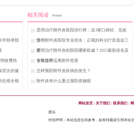
相关阅读
/Related
昆明治疗附件炎医院排行榜：这3家口碑好、见效
科学助孕指
快！
昆明附件炎医院专业排名：正规妇科治疗首选这三
准
家
昆明治疗附件炎的医院哪家权威？2025最新排名及
透明收费快
专家推荐
女性怎样远离附件危害
深层次的健
怎样预防附件炎疾病的发生？
助生殖全领
附件炎有什么重点预防措施呢
网站首页
|
关于我们
|
联系我们
|
网
图乐
特别声明：本站信息仅供参考，如有转载或引用本站