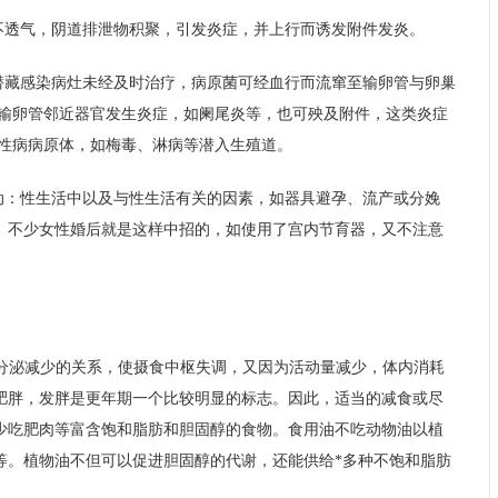
不透气，阴道排泄物积聚，引发炎症，并上行而诱发附件发炎。
潜藏感染病灶未经及时治疗，病原菌可经血行而流窜至输卵管与卵巢
或输卵管邻近器官发生炎症，如阑尾炎等，也可殃及附件，这类炎症
或性病病原体，如梅毒、淋病等潜入生殖道。
动：性生活中以及与性生活有关的因素，如器具避孕、流产或分娩
。不少女性婚后就是这样中招的，如使用了宫内节育器，又不注意
素分泌减少的关系，使摄食中枢失调，又因为活动量减少，体内消耗
肥胖，发胖是更年期一个比较明显的标志。因此，适当的减食或尽
少吃肥肉等富含饱和脂肪和胆固醇的食物。食用油不吃动物油以植
等。植物油不但可以促进胆固醇的代谢，还能供给*多种不饱和脂肪