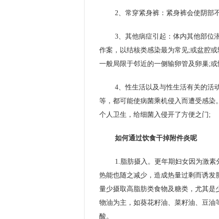
2、常穿紧身裤：紧身裤会使阴部
3、其他病症引起：体内其他部位
作案，以结核类感染最为常见;或盆腔
一般局限于邻近的一侧输卵管及卵巢;
4、性生活以及与性生活有关的活
等，都可能使病菌乘机侵入而遭受感染
个人卫生，给细菌入侵开了方便之门;
如何通过饮食干掉附件炎呢
1.脂肪摄入。更年期妇女因为激
热能也随之减少，造成热量过剩而诱发
量少摄取高脂肪类食物及糖类，尤其是
物油为主，如葵花籽油、菜籽油、豆油
酸。