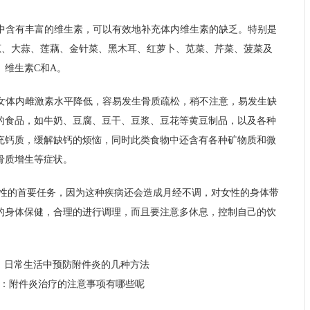
菜中含有丰富的维生素，可以有效地补充体内维生素的缺乏。特别是
葱、大蒜、莲藕、金针菜、黑木耳、红萝卜、苋菜、芹菜、菠菜及
、维生素C和A。
妇女体内雌激素水平降低，容易发生骨质疏松，稍不注意，易发生缺
的食品，如牛奶、豆腐、豆干、豆浆、豆花等黄豆制品，以及各种
充钙质，缓解缺钙的烦恼，同时此类食物中还含有各种矿物质和微
骨质增生等症状。
性的首要任务，因为这种疾病还会造成月经不调，对女性的身体带
的身体保健，合理的进行调理，而且要注意多休息，控制自己的饮
：
日常生活中预防附件炎的几种方法
：
附件炎治疗的注意事项有哪些呢