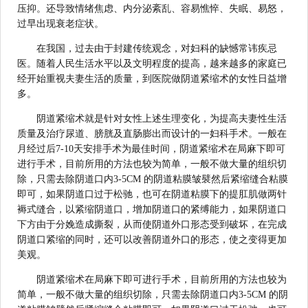
压抑。还导致情绪焦虑、内分泌紊乱、容易憔悴、失眠、易怒，
过早出现衰老症状。
在我国，过去由于封建传统观念，对妇科的缺憾常讳疾忌
医。随着人民生活水平以及文明程度的提高，越来越多的家庭已
经开始重视夫妻生活的质量，到医院做阴道紧缩术的女性日益增
多。
阴道紧缩术就是针对女性上述生理变化，为提高夫妻性生活
质量及治疗尿道、膀胱及直肠膨出而设计的一妇科手术。一般在
月经过后7-10天安排手术为最佳时间，阴道紧缩术在局麻下即可
进行手术，目前所用的方法也较为简单，一般不做大量的组织切
除，只需去除阴道口内3-5CM 的阴道粘膜皱襞然后紧缩缝合粘膜
即可，如果阴道口过于松驰，也可在阴道粘膜下的提肛肌做两针
褥式缝合，以紧缩阴道口，增加阴道口的紧缚能力，如果阴道口
下方由于分娩造成撕裂，从而使阴道外口形态受到破坏，在完成
阴道口紧缩的同时，还可以改善阴道外口的形态，使之变得更加
美观。
阴道紧缩术在局麻下即可进行手术，目前所用的方法也较为
简单，一般不做大量的组织切除，只需去除阴道口内3-5CM 的阴