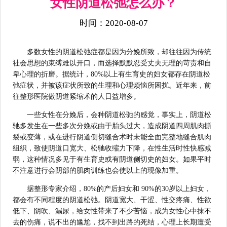
女性阴道松弛怎么办？
时间：2020-08-07
多数女性的阴道松弛症都是因为分娩所致，却往往因为传统
社会思想的束缚难以开口，而选择默默忍受丈夫无理的苛责和自
卑心理的折磨。据统计，80%以上有生育史的妇女都存在阴道松
弛症状，并被该症状所致的生理和心理烦恼所困扰。近年来，前
往整形医院做阴道紧缩术的人日益增多。
一些女性在分娩后，会种阴道松驰的感觉，事实上，阴道松
驰多发生在一些多次分娩或由于胎头过大，造成阴道四周肌肉撕
裂或变薄，或在进行阴道侧切缝合术时未能全面完整地缝合肌肉
组织，致使阴道口宽大、松驰收缩力下降，在性生活时性快感减
弱，这种情况多见于有生育史或有阴道侧切史的妇女。如果平时
不注意进行会阴部的肌肉训练也会使以上的现像加重。
据整形专家介绍，80%的产后妇女和 90%的30岁以上妇女，
都会有不同程度的阴道松弛。阴道宽大、干涩、性交疼痛、性欲
低下、阴吹、漏尿，给女性带来了不少苦恼，成为女性心中抹不
去的伤痛，说不出的尴尬，找不到出路的死结，心理上长期遭受