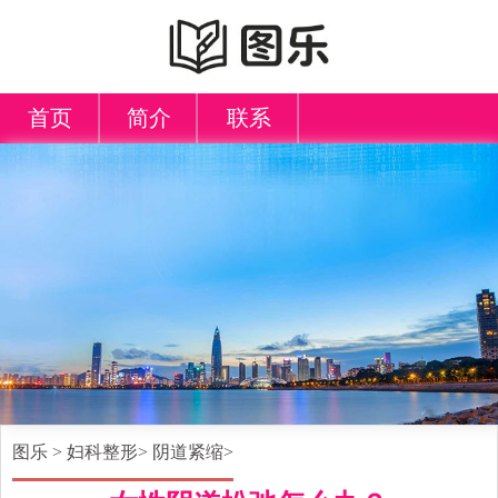
首页
简介
联系
图乐
>
妇科整形
>
阴道紧缩
>