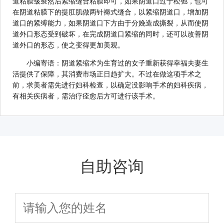
道粘膜皱襞然后紧缩缝合粘膜即可，如果阴道口过于松弛，也可
在阴道粘膜下的提肛肌做两针褥式缝合，以紧缩阴道口，增加阴
道口的紧缚能力，如果阴道口下方由于分娩造成撕裂，从而使阴
道外口形态受到破坏，在完成阴道口紧缩的同时，还可以改善阴
道外口的形态，使之变得更加美观。
小编寄语：阴道紧缩术为生育过的女子重新获得幸福夫妻生
活提供了保障，其消费市场正日趋扩大。不过在做这项手术之
前，求美者需先进行妇科检查，以确定没影响手术的妇科疾病，
有相关疾病者，需治疗痊愈后方可进行该手术。
自助咨询