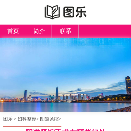
首页
简介
联系
图乐
>
妇科整形
>
阴道紧缩
>